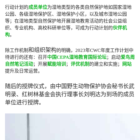
行动计划的
成员单位
为湿地类型的各类自然保护地如国家湿地
公园、各级湿地保护区、湿地保护小区，以及城市湿地公园
等；在湿地类型自然保护地开展湿地教育活动的社会公益组
织、专业机构、高校科研单位等，可成为行动计划的
伙伴机
构
。
和组织架构
除工作机制
的明确，2023年CWC年度工作计划中
待进行的还有：召开
中国CEPA湿地教育国际论坛
；启动
爱鸟周
自然笔记活动
；开展
赋能培训
；
评优机制
的建立和实施；
网站
提升及日常运营。
随后的授牌仪式，由中国野生动物保护协会秘书长武
明录、红树林基金会执行理事长刘明达为到场的成员
单位进行授牌。