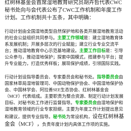
红树林基金会首席湿地教育研究员胡卉哲代表CWC
秘书处向与会代表公布了CWC工作机制和年度工作
计划。工作机制共十五条，其中明确：
行动计划由全国湿地类型自然保护地和各类开展湿地教育活动
的社会公益组织共同参与。
主要工作领域
是：建立湿地教育体
系发展机制；开展多层次的行业赋能；建立行业专业交流平
台；推动湿地教育中心示范基地建设。
主要工作目标
是：引导
公众参与，推动湿地保护；探索中国模式，搭建参与平台；提
升专业能力，打造优秀样板；展现保护成绩，引领国际实践。
行动计划设指导委员会、专家委员会和秘书处。
指导委员会
由
国家林草局湿地管理司、中国动物保护协会、中国湿地保护协
会、中国林学会、阿拉善SEE生态协会、红树林基金会
（MCF）代表组成。主要职责为整合资源、制定行动计划发展
目标、对秘书处工作进行监督指导。
专家委员会
由湿地保护和
湿地教育领域的行业专家担纲，主要为年度工作计划提出意见
设在红树林基
和建议，提供专业指导。
秘书处
为常设机构，
金会（MCF），
负责年度计划内具体工作项的实施。